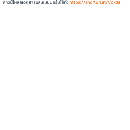
ดาวน์โหลดเอกสารและแบบฟอร์มได้ที่:
https://shorturl.at/Vox3a
สถิติการเข้าชมเว็บไซต์
เข้าชมทั้งหมด 113719 คน
เข้าชมวันนี้ 347 คน
เวลาทำการ (เว้นวันหยุดราชการ)